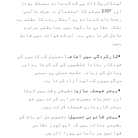
لینڈٹریک ڈاٹ پی کے کے ساتھ منسلک ہونا
اور ERP سسٹم کا استعمال نہ صرف عالمی
رجحانات کے ساتھ ہم آہنگ رہنے کا مطلب ہے
بلکہ مقامی مارکیٹ میں مسابقتی برتری
حاصل کرنا بھی ہے۔ اس کے فوائد میں شامل
ہیں:
کارکردگی میں اضافہ:
معمول کے کاموں کو
خودکار بنانا غلطیوں کو کم کرتا ہے اور
وسائل کو زیادہ حکمت عملی پر مبنی
سرگرمیوں کے لیے آزاد کرتا ہے۔
بہتر فیصلہ سازی:
حقیقی وقت میں ڈیٹا
اور تجزیات بصیرت فراہم کرتے ہیں جو
بہتر کاروباری فیصلے کرتے ہیں۔
بہتر قانونی تعمیل:
مخصوص حل اس بات کو
یقینی بناتے ہیں کہ ڈیولپرز مقامی
قوانین پر بآسانی پورا اتریں۔