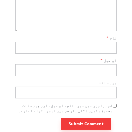
نام
*
ای میل
*
ویب‌ سائٹ
اس براؤزر میں میرا نام، ای میل، اور ویب سائٹ
محفوظ رکھیں اگلی بار جب میں تبصرہ کرنے کےلیے۔