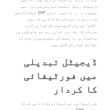
ڈیجیٹل ریئل اسٹیٹ تبدیلی کی دوڑ میں
پیچھے نہ رہ جائیں۔ اپنی ERP ٹیکنالوجی
کے ذریعے، لینڈٹریک ڈاٹ پی کے بین
الاقوامی بڑی کمپنیوں کی فراہم کردہ
خدمات کا مقابلہ کرتی ہے، جو خاص طور پر
پاکستانی مارکیٹ کی مخصوص ضروریات کے
مطابق تیار کی گئی ہیں۔
ڈیجیٹل تبدیلی
میں فورٹیفائی
کا کردار
فورٹیفائی، جو لینڈٹریک ڈاٹ پی کے کا
مخصوص ERP حل ہے، پاکستان میں ریئل