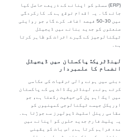
(ERP) سسٹم کو اپنانے کے ذریعے حاصل کیا
جائے گا۔ یہ اقدام توقع ہے کہ کارکردگی
میں 30-50 فیصد اضافہ کرے گا، جو روایتی
صنعتوں کو جدید بنانے میں ڈیجیٹل
ٹیکنالوجیز کے گہرے اثرات کو ظاہر کرتا
ہے۔
لینڈٹریک: پاکستان میں ڈیجیٹل
انضمام کا علمبردار
دبئی میں ہونے والی ترقیات کی عکاسی
کرتے ہوئے، لینڈٹریک ڈاٹ پی کے پاکستان
میں ایک اہم پل کی حیثیت رکھتا ہے، جو
اوریکل جیسے ٹیکنالوجی کمپنیوں کو
مقامی ریئل اسٹیٹ ڈیولپرز سے جوڑتا ہے۔
یہ پلیٹ فارم جدید حلوں کو اپنانے میں
مدد فراہم کرتا ہے، اس بات کو یقینی
بناتا ہے کہ پاکستانی ڈیولپرز عالمی