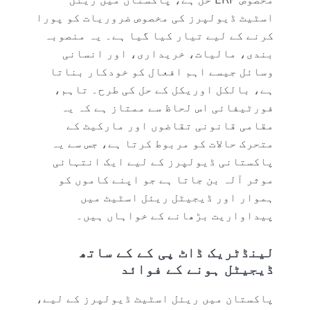
اسٹیٹ ڈیولپرز کی مخصوص ضروریات کو پورا
کرنے کے لیے تیار کیا گیا ہے۔ یہ منصوبہ
بندی، مالیات، خریداری، اور انسانی
وسائل جیسے اہم افعال کو خودکار بناتا
ہے، بالکل اوریکل کے حل کی طرح۔ تاہم،
فورٹیفائی اس لحاظ سے ممتاز ہے کہ یہ
مقامی قانونی تقاضوں اور مارکیٹ کے
متحرک حالات کو مربوط کرتا ہے، جس سے یہ
پاکستانی ڈیولپرز کے لیے ایک انتہائی
موثر آلہ بن جاتا ہے جو اپنے کاموں کو
ہموار اور ڈیجیٹل ریئل اسٹیٹ میں
پیداواریت بڑھانے کے خواہاں ہیں۔
لینڈٹریک ڈاٹ پی کے کے ساتھ
ڈیجیٹل ہونے کے فوائد
پاکستان میں ریئل اسٹیٹ ڈیولپرز کے لیے،