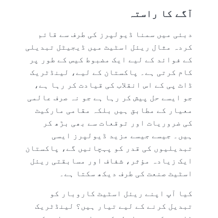
آگے کا راستہ
دبئی میں سمنا ڈیولپرز کی طرف سے قائم
کردہ مثال ریئل اسٹیٹ میں ڈیجیٹل تبدیلی
کے فوائد کے لیے ایک مضبوط کیس کے طور پر
کام کرتی ہے۔ پاکستان کے لیے، لینڈٹریک
ڈاٹ پی کے اس انقلاب کی قیادت کر رہا ہے،
جو ایسے حل پیش کر رہا ہے جو نہ صرف عالمی
معیار کے مطابق ہیں بلکہ مقامی مارکیٹ
کی ضروریات اور توقعات سے بھی بڑھ کر
ہیں۔ جیسے جیسے مزید ڈیولپرز ایسی
تبدیلیوں کی قدر کو پہچانیں گے، پاکستان
ایک زیادہ مؤثر، شفاف اور مسابقتی ریئل
اسٹیٹ صنعت کی طرف دیکھ سکتا ہے۔
کیا آپ اپنے ریئل اسٹیٹ کاروبار کو
تبدیل کرنے کے لیے تیار ہیں؟ لینڈٹریک