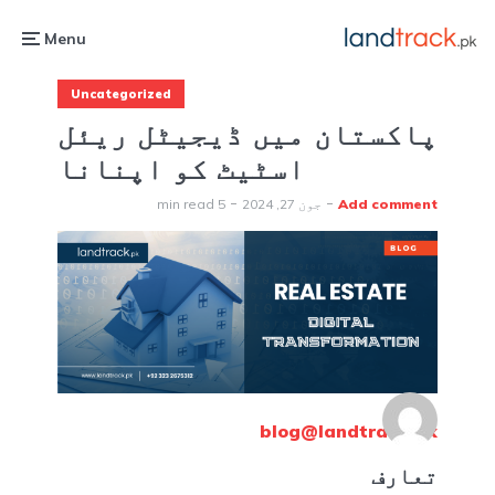
Menu
Uncategorized
پاکستان میں ڈیجیٹل ریئل
اسٹیٹ کو اپنانا
Add comment
جون 27, 2024
5 min read
blog@landtrack.pk
تعارف