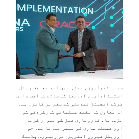
سمنا ڈیولپرز، دبئی میں ایک معروف ریئل
اسٹیٹ ادارہ، اوریکل کے ساتھ شراکت داری
کرکے ڈیجیٹل تبدیلی کے سفر پر گامزن ہے۔
اس تعاون کا مقصد عملیاتی کارکردگی کو
بڑھانا، کاروباری عمل کو ہموار کرنا،
اور فیصلہ سازی کو بہتر بنانا ہے، جو
اوریکل فیوژن انٹرپرائز ریسورس پلاننگ