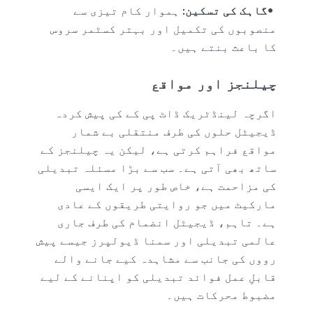
گاہک کی تسکین:
ہموار کام تیزی سے
منصوبوں کی تکمیل اور بہتر کسٹمر سروس
کا باعث بنتے ہیں۔
چیلنجز اور مواقع
اگرچہ لینڈٹریک ڈاٹ پی کے کی پیش کردہ
ڈیجیٹل حلوں کی طرف منتقلی بے شمار
مواقع فراہم کرتی ہے، لیکن یہ چیلنجز کے
ساتھ بھی آتی ہے۔ سب سے بڑا مسئلہ تبدیلی
کی مزاحمت ہے، خاص طور پر ایک ایسی
مارکیٹ میں جو روایتی طریقوں کے عادی
ہے۔ تاہم، ڈیجیٹل انضمام کی طرف جاری
عالمی تبدیلی اور سمنا ڈیولپرز جیسے پیش
رووں کی جانب سے مشاہدہ کیے جانے والے
قابلِ عمل فوائد تبدیلی کو اپنانے کے لیے
مضبوط محرکات ہیں۔