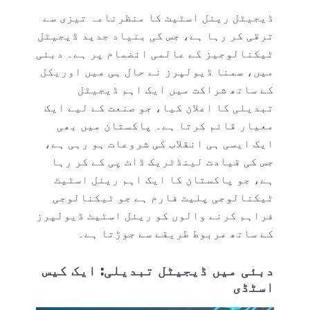
ڈیجیٹل ریئل اسٹیٹ کا منظرنامہ تیزی سے
ترقی کر رہا ہے، جس کی بنیاد جدید ڈیجیٹل
ٹیکنالوجیز کے عالمی انضمام پر ہے۔ دبئی
میں، سمنا ڈیولپرز نے حال ہی میں اوریکل
کے ساتھ شراکت میں ایک اہم ڈیجیٹل
تبدیلی کا اعلان کیا، جو صنعت کے لیے ایک
معیار قائم کرتا ہے۔ پاکستان میں بھی
ایک ایسی ہی انقلاب کی شروعات ہو رہی ہے،
جس کی قیادت لینڈٹریک ڈاٹ پی کے کر رہا
ہے، جو پاکستان کا ایک اہم ریئل اسٹیٹ
ٹیکنالوجی پلیٹ فارم ہے جو ٹیکنالوجی
فراہم کرنے والوں کو ریئل اسٹیٹ ڈیولپرز
کے ساتھ مربوط طریقے سے جوڑتا ہے۔
دبئی میں ڈیجیٹل تبدیلی: ایک کیس
اسٹڈی