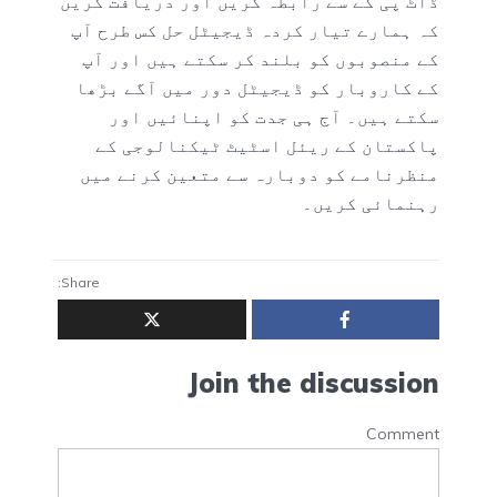
ڈاٹ پی کے سے رابطہ کریں اور دریافت کریں
کہ ہمارے تیار کردہ ڈیجیٹل حل کس طرح آپ
کے منصوبوں کو بلند کر سکتے ہیں اور آپ
کے کاروبار کو ڈیجیٹل دور میں آگے بڑھا
سکتے ہیں۔ آج ہی جدت کو اپنائیں اور
پاکستان کے ریئل اسٹیٹ ٹیکنالوجی کے
منظرنامے کو دوبارہ سے متعین کرنے میں
رہنمائی کریں۔
Share:
Join the discussion
Comment